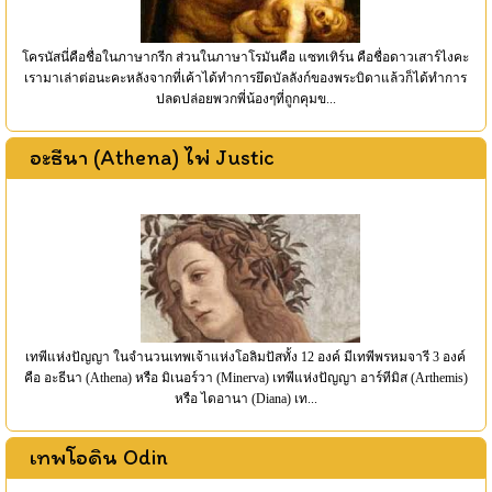
โครนัสนี่คือชื่อในภาษากรีก ส่วนในภาษาโรมันคือ แซทเทิร์น คือชื่อดาวเสาร์ไงคะ
เรามาเล่าต่อนะคะหลังจากที่เค้าได้ทำการยึดบัลลังก์ของพระบิดาแล้วก็ได้ทำการ
ปลดปล่อยพวกพี่น้องๆที่ถูกคุมข...
อะธีนา (Athena) ไพ่ Justic
เทพีแห่งปัญญา ในจำนวนเทพเจ้าแห่งโอลิมปัสทั้ง 12 องค์ มีเทพีพรหมจารี 3 องค์
คือ อะธีนา (Athena) หรือ มิเนอร์วา (Minerva) เทพีแห่งปัญญา อาร์ทีมิส (Arthemis)
หรือ ไดอานา (Diana) เท...
เทพโอดิน Odin