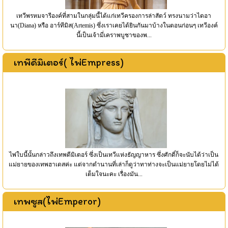
เทวีพรหมจารีองค์ที่สามในกลุ่มนี้ได้แก่เทวีครองการล่าสัตว์ ทรงนามว่าไดอา
นา(Diana) หรือ อาร์ทีมิส(Artemis) ซึ่งเราเคยได้ยินกันมาบ้างในตอนก่อนๆ เทวีองค์
นี้เป็นเจ้ามี่เคราพบูชาของพ...
เทพีดีมิเตอร์( ไพ่Empress)
ไพ่ใบนี้นั้นกล่าวถึงเทพดีมิเตอร์ ซึ่งเป็นเทวีแห่งธัญญาหาร ซึ่งศักดิ์ก็จะนับได้ว่าเป็น
แม่ยายของเทพฮาเดสค่ะ แต่จากตำนานที่เล่าก็ดูว่าทาท่างจะเป็นแม่ยายโดยไม่ได้
เต็มใจนะคะ เรื่องมัน...
เทพซูส(ไพ่Emperor)