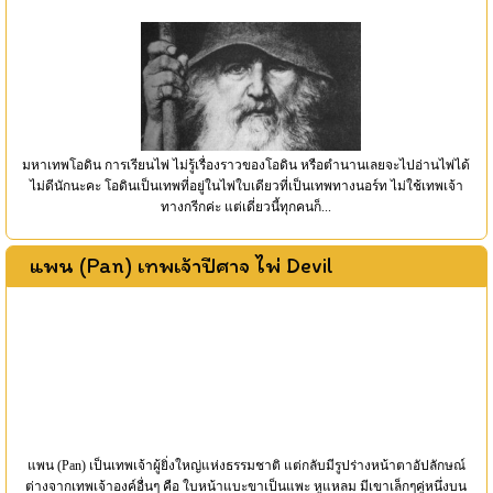
มหาเทพโอดิน การเรียนไพ่ ไม่รู้เรื่องราวของโอดิน หรือตำนานเลยจะไปอ่านไพ่ได้
ไม่ดีนักนะคะ โอดินเป็นเทพที่อยู่ในไพ่ใบเดียวที่เป็นเทพทางนอร์ท ไม่ใช้เทพเจ้า
ทางกรีกค่ะ แต่เดี่ยวนี้ทุกคนก็...
แพน (Pan) เทพเจ้าปีศาจ ไพ่ Devil
แพน (Pan) เป็นเทพเจ้าผู้ยิ่งใหญ่แห่งธรรมชาติ แต่กลับมีรูปร่างหน้าตาอัปลักษณ์
ต่างจากเทพเจ้าองค์อื่นๆ คือ ใบหน้าแบะขาเป็นแพะ หูแหลม มีเขาเล็กๆคู่หนึ่งบน