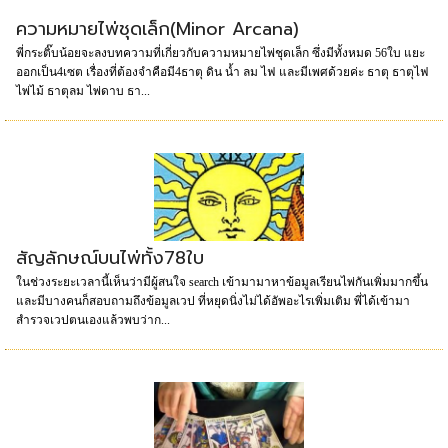
ความหมายไพ่ชุดเล็ก(Minor Arcana)
พี่กระติ๊บน้อยจะลงบทความที่เกี่ยวกับความหมายไพ่ชุดเล็ก ซึ่งมีทั้งหมด 56ใบ แยะ
ออกเป็น4เซต เรื่องที่ต้องจำคือมี4ธาตุ ดิน น้ำ ลม ไฟ และมีเพศด้วยค่ะ ธาตุ ธาตุไฟ
ไพ่ไม้ ธาตุลม ไพ่ดาบ ธา...
สัญลักษณ์บนไพ่ทั้ง78ใบ
ในช่วงระยะเวลานี้เห็นว่ามีผู้สนใจ search เข้ามามาหาข้อมูลเรียนไพ่กันเพิ่มมากขึ้น
และมีบางคนก็สอบถามถึงข้อมูลเวป ที่หยุดนิ่งไม่ได้อัพอะไรเพิ่มเติม พี่ได้เข้ามา
สำรวจเวปตนเองแล้วพบว่าก...