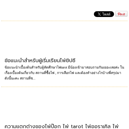
ข้อแนะนำสำหรับผู้เริ่มเรียนไพ่ยิปซี
ข้อแนะนำเบื้องต้นสำหรับผู้หัดศึกษาไพ่tarot มีน้องเข้ามาสอบถามกันเยอะเลยค่ะ ใน
เรื่องเบื้องต้นเกี่ยวกับ สถานที่ซื้อไพ่ , การเลือกไพ่ และต้องทำอย่างไรบ้างพี่สรุปมา
ดังนี้นะคะ สถานที่ซ...
ความแตกต่างของไพ่ป๊อก ไพ่ tarot ไพ่ออราเคิล ไพ่