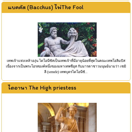
แบคคัส (Bacchus) ไพ่The Fool
เทพเจ้าแห่งเหล้าองุ่น ไดโอนีซัสเป็นเทพเจ้าที่มีอายุน้อยที่สุดในคณะเทพโอลิมปัส
เนื่องจากเป็นพระโอรสองค์หนึ่งของมหาเทพซีอุส กับมารดาชาวมนุษย์นามว่า เซมิ
ลี (semele) เทพบุตรไดโอนีซั...
ไดอานา The High priestess