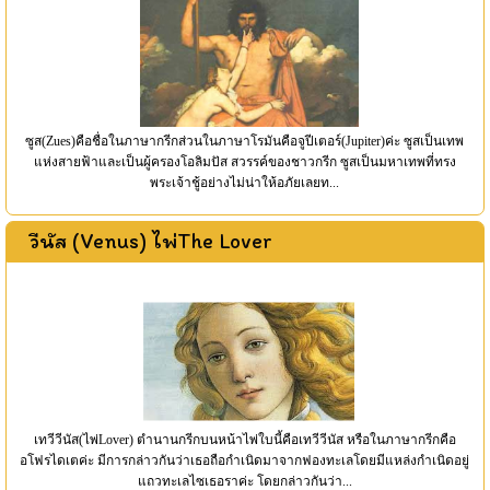
ซูส(Zues)คือชื่อในภาษากรีกส่วนในภาษาโรมันคือจูปีเตอร์(Jupiter)ค่ะ ซูสเป็นเทพ
แห่งสายฟ้าและเป็นผู้ครองโอลิมปัส สวรรค์ของชาวกรีก ซูสเป็นมหาเทพที่ทรง
พระเจ้าชู้อย่างไม่น่าให้อภัยเลยท...
วีนัส (Venus) ไพ่The Lover
เทวีวีนัส(ไพ่Lover) ตำนานกรีกบนหน้าไพ่ใบนี้คือเทวีวีนัส หรือในภาษากรีกคือ
อโฟรไดเตค่ะ มีการกล่าวกันว่าเธอถือกำเนิดมาจากฟองทะเลโดยมีแหล่งกำเนิดอยู่
แถวทะเลไซเธอราค่ะ โดยกล่าวกันว่า...