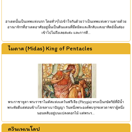
ฮาเดตนั้นเป็นเทพแห่งนรก โดยทั่วๆไปเข้าใจกันด้วยว่าเป็นเทพแห่งความตายด้วย
อาณาจักรที่ฮาเดตอาศัยอยู่นั้นเป็นดินแดนที่มืดมิดและลึกลับแสงอาทิตย์นั้นส่อง
เข้าไปไม่ถึงเลยล่ะค่ะ และการที...
ไมดาส (Midas) King of Pentacles
พระราชาหูลา พระราชาไมดัสแห่งแคว้นฟรีเจีย (Phrygia) ทรงเป็นกษัตริย์ที่มีน้ำ
พระทัยดีแต่ค่อนข้างโง่เขลาเบาปัญญา วันหนึ่งพระองค์พบรุกขเทวดาชราผู้หนึ่ง
นอนหลับอยู่บนแปลงดอกไม้ แต่พระร...
ควีนเพเนโลป