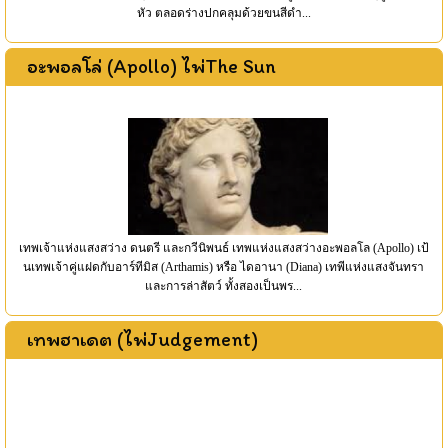
หัว ตลอดร่างปกคลุมด้วยขนสีดำ...
อะพอลโล่ (Apollo) ไพ่The Sun
เทพเจ้าแห่งแสงสว่าง ดนตรี และกวีนิพนธ์ เทพแห่งแสงสว่างอะพอลโล (Apollo) เป้
นเทพเจ้าคู่แฝดกับอาร์ทีมิส (Arthamis) หรือ ไดอานา (Diana) เทพีแห่งแสงจันทรา
และการล่าสัตว์ ทั้งสองเป็นพร...
เทพฮาเดต (ไพ่Judgement)