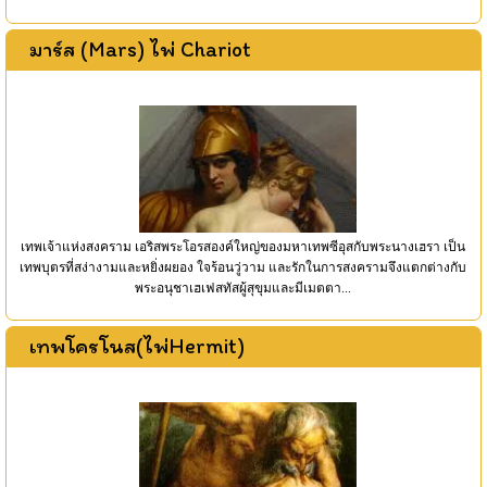
มาร์ส (Mars) ไพ่ Chariot
เทพเจ้าแห่งสงคราม เอริสพระโอรสองค์ใหญ่ของมหาเทพซีอุสกับพระนางเฮรา เป็น
เทพบุตรที่สง่างามและหยิ่งผยอง ใจร้อนวู่วาม และรักในการสงครามจึงแตกต่างกับ
พระอนุชาเฮเฟสทัสผู้สุขุมและมีเมตตา...
เทพโครโนส(ไพ่Hermit)