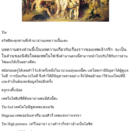
The
สวัสดีค่ะทุกท่านที่เข้ามาอ่านบทความนี้นะคะ
บทความตรงส่วนนี้เป็นบทความเกี่ยวกับเรื่องราวของเทพเจ้ากรีก จะเป็น
ในส่วนของนิสัยใจคอเทพในไพ่
ซึ่งตำนานตรงนี้สามารถนำไปปรับใช้กับการอ่าน
ไพ่tarotได้เป็นอย่างดีค่ะ
สมัยก่อนครูได้เคยทำไว้แล้วครั้งหนึ่งในเวป trendytarotนี้ค่ะ แต่โฮสเก่ามีปัญหาได้ผู้ดูแล
ไม่ดี การป้องกันเวปไม่ดี จึงทำให้มีปัญหาหลายอย่าง จึงได้พอย้ายมาใช้ hostใหม่ที่นี่
และจำเป็นต้องลงข้อมูลใหม่อีกครั้ง
ครูกระติ๊บน้อย
เทพในไพ่ยิปซีที่ค้นหาอ่านพบมีดังนี้ค่ะ
The fool เทพไดโอนีซูสเทพแห่งเมรัย
Magician เทพเฮอร์เมส หรือ เมอคิวรี่ เทพแห่งการเจรจา
The High priestess เทวีไออาน่า บางตำราก็กล่าวอ้างเป็นไอซิส