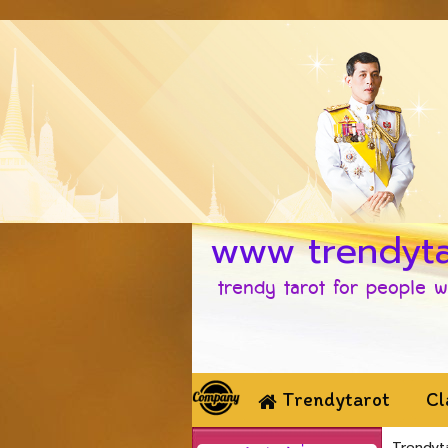
www trendyta
trendy tarot for people w
Trendytarot
Cl
Trendyt