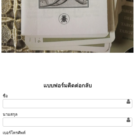
แบบฟอร์มติดต่อกลับ
ชื่อ
นามสกุล
เบอร์โทรศัพท์