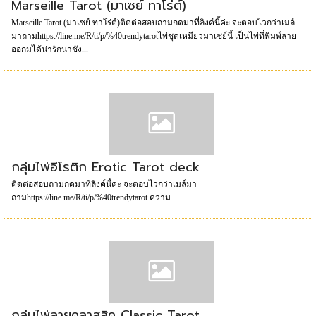
Marseille Tarot (มาเซย์ ทาโร่ต์)
Marseille Tarot (มาเซย์ ทาโร่ต์)ติดต่อสอบถามกดมาที่ลิงค์นี้ค่ะ จะตอบไวกว่าเมล์
มาถามhttps://line.me/R/ti/p/%40trendytarotไพ่ชุดเหมียวมาเซย์นี้ เป็นไพ่ที่พิมพ์ลาย
ออกมได้น่ารักน่าชัง...
กลุ่มไพ่อีโรติก Erotic Tarot deck
ติดต่อสอบถามกดมาที่ลิงค์นี้ค่ะ จะตอบไวกว่าเมล์มา
ถามhttps://line.me/R/ti/p/%40trendytarot ความ …
กลุ่มไพ่ลายคลาสสิค Classic Tarot