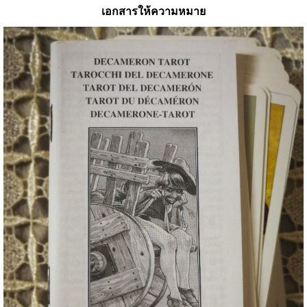
เอกสารให้ความหมาย