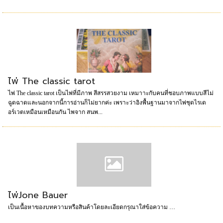
ไพ่ The classic tarot
ไพ่ The classic tarot เป็นไพ่ที่มีภาพ สีสรรสวยงาม เหมาาะกับคนที่ชอบภาพแบบสีไม่
ฉูดฉาดและนอกจากนี้การอ่านก็ไม่ยากค่ะ เพราะว่าอิงพื้นฐานมาจากไพ่ชุดไรเด
อร์เวตเหมือนเหมือนกัน ไพจาก สนพ...
ไพ่Jone Bauer
เป็นเนื้อหาของบทความหรือสินค้าโดยละเอียดกรุณาใส่ข้อความ …