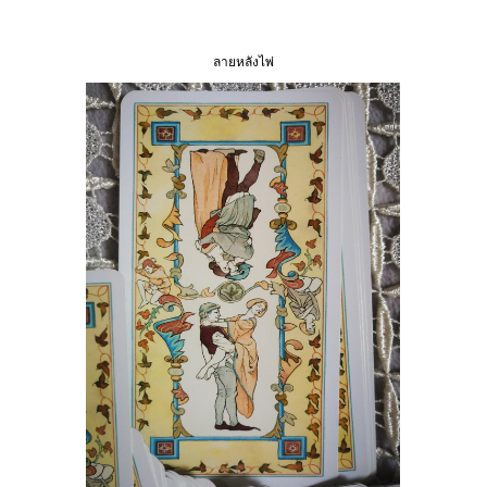
ลายหลังไพ่