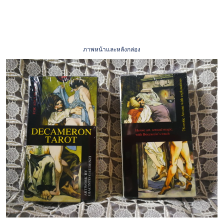
ภาพหน้าและหลังกล่อง