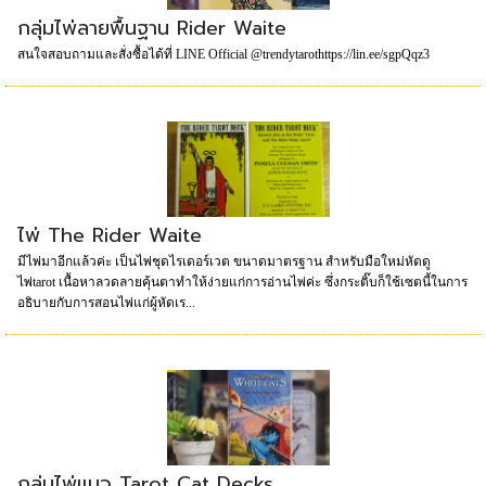
กลุ่มไพ่ลายพื้นฐาน Rider Waite
สนใจสอบถามและสั่งซื้อได้ที่ LINE Official @trendytarothttps://lin.ee/sgpQqz3
ไพ่ The Rider Waite
มีไพ่มาอีกแล้วค่ะ เป็นไพ่ชุดไรเดอร์เวต ขนาดมาตรฐาน สำหรับมือใหม่หัดดู
ไพ่tarot เนื้อหาลวดลายคุ้นตาทำให้ง่ายแก่การอ่านไพ่ค่ะ ซึ่งกระติ๊บก็ใช้เซตนี้ในการ
อธิบายกับการสอนไพ่แก่ผู้หัดเร...
กลุ่มไพ่แมว Tarot Cat Decks