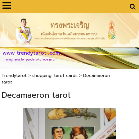
www trendytarot .com
trendy tarot for people who love tarot
Trendytarot
>
shopping: tarot cards
>
Decamaeron
tarot
Decamaeron tarot