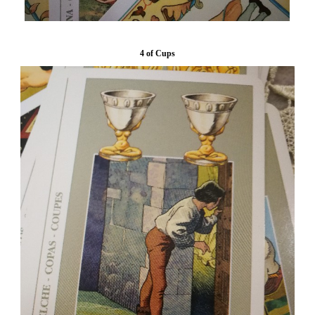
4 of Cups