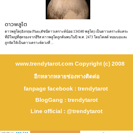
ดาวพลูโต
ดาวพลูโต(อังกฤษ:Pluto;ดัชนีดาวเคราะห์น้อย:134340 พลูโต) เป็นดาวเคราะห์แคระ
ที่มีใหญ่ที่สุดรองจากอีริส ดาวพลูโตถูกค้นพบในปี พ.ศ. 2473 โดยไคลด์ ทอมบอและ
ถูกจัดให้เป็นดาวเคราะห์ดวงที่ ...
www.trendytarot.com Copyright (c) 2008
อีกหลากหลายช่องทางติดต่อ
fanpage facebook : trendytarot
BlogGang : trendytarot
Line official : @trendytarot