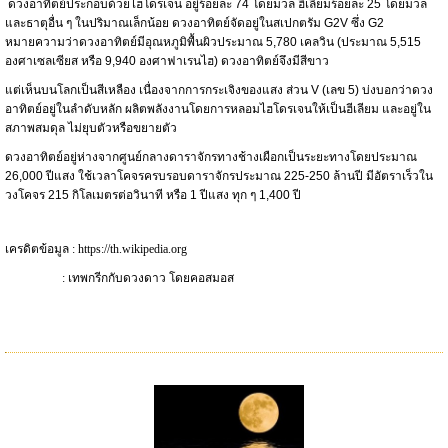
ดวงอาทิตย์ประกอบด้วยไฮโดรเจน
อยู่ร้อยละ 74 โดยมวล ฮีเลี่ยม
ร้อยละ 25 โดยมวล
และธาตุอื่น ๆ ในปริมาณเล็กน้อย ดวงอาทิตย์จัดอยู่ใน
สเปกตรัม
G2V ซึ่ง G2
หมายความว่าดวงอาทิตย์มีอุณหภูมิพื้นผิวประมาณ 5,780 เคลวิน (ประมาณ 5,515
องศาเซลเซียส หรือ 9,940 องศาฟาเรนไฮ) ดวงอาทิตย์จึงมีสีขาว
แต่เห็นบนโลกเป็นสีเหลือง เนื่องจากการกระเจิงของแสง ส่วน V (เลข 5) บ่งบอกว่าดวง
อาทิตย์อยู่ใน
ลำดับหลัก
ผลิตพลังงานโดยการหลอมไฮโดรเจนให้เป็นฮีเลียม และอยู่ใน
สภาพสมดุล ไม่ยุบตัวหรือขยายตัว
ดวงอาทิตย์อยู่ห่างจากศูนย์กลาง
ดาราจักรทางช้างเผือก
เป็นระยะทางโดยประมาณ
26,000 ปีแสง ใช้เวลาโคจรครบรอบดาราจักรประมาณ 225-250 ล้านปี มีอัตราเร็วใน
วงโคจร 215 กิโลเมตรต่อวินาที หรือ 1 ปีแสง ทุก ๆ 1,400 ปี
เครดิตข้อมูล :
https://th.wikipedia.org
: เทพกรีกกับดวงดาว โดยคอสมอส