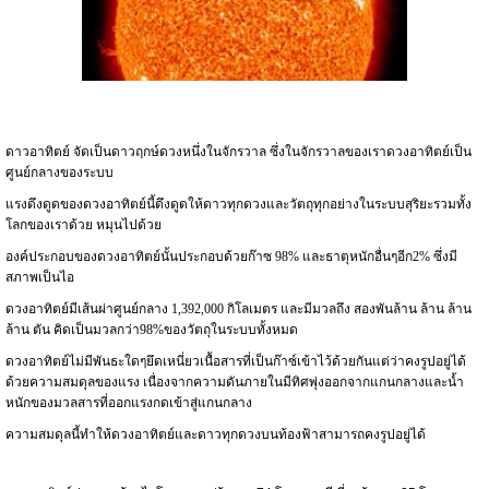
ดาวอาทิตย์ จัดเป็นดาวฤกษ์ดวงหนึ่งในจักรวาล ซึ่งในจักรวาลของเราดวงอาทิตย์เป็น
ศูนย์กลางของระบบ
แรงดึงดูดของดวงอาทิตย์นี้ดึงดูดให้ดาวทุกดวงและวัตถุทุกอย่างในระบบสุริยะรวมทั้ง
โลกของเราด้วย หมุนไปด้วย
องค์ประกอบของดวงอาทิตย์นั้นประกอบด้วยก๊าซ 98% และธาตุหนักอื่นๆอีก2% ซึ่งมี
สภาพเป็นไอ
ดวงอาทิตย์มีเส้นผ่าศูนย์กลาง 1,392,000 กิโลเมตร และมีมวลถึง สองพันล้าน ล้าน ล้าน
ล้าน ตัน คิดเป็นมวลกว่า98%ของวัตถุในระบบทั้งหมด
ดวงอาทิตย์ไม่มีพันธะใดๆยึดเหนี่ยวเนื้อสารที่เป็นก๊าซ์เข้าไว้ด้วยกันแต่ว่าคงรูปอยู่ได้
ด้วยความสมดุลของแรง เนื่องจากความดันภายในมีทิศพุ่งออกจากแกนกลางและน้ำ
หนักของมวลสารที่ออกแรงกดเข้าสู่แกนกลาง
ความสมดุลนี้ทำให้ดวงอาทิตย์และดาวทุกดวงบนท้องฟ้าสามารถคงรูปอยู่ได้