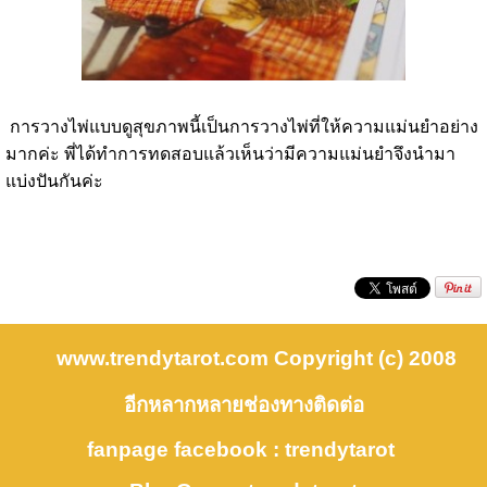
การวางไพ่แบบดูสุขภาพนี้เป็นการวางไพ่ที่ให้ความแม่นยำอย่าง
มากค่ะ พี่ได้ทำการทดสอบแล้วเห็นว่ามีความแม่นยำจึงนำมา
แบ่งปันกันค่ะ
www.trendytarot.com Copyright (c) 2008
อีกหลากหลายช่องทางติดต่อ
fanpage facebook : trendytarot