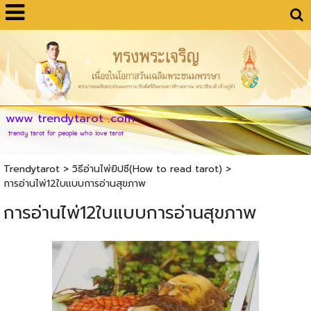
www trendytarot .com
trendy tarot for people who love tarot
Trendytarot
>
วิธีอ่านไพ่ยิปซี(How to read tarot)
>
การอ่านไพ่12ใบแบบการอ่านสุขภาพ
การอ่านไพ่12ใบแบบการอ่านสุขภาพ